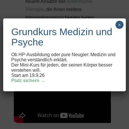
neuere Ansätze wie
systemische
Therapie
, die Ihnen breitere
Interventionsmöglichkeiten bieten.
×
Grundkurs Medizin und
Die wichtigsten Fragen
Psyche
und Antworten zur
Ausbildung im
Video
:
Ob HP-Ausbildung oder pure Neugier: Medizin und
Psyche verständlich erklärt.
Der Mini-Kurs für jeden, der seinen Körper besser
verstehen will.
Start am 19.9.26
Platz sichern →